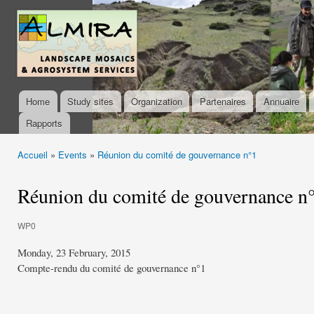
Ski
mai
almira-
con
project.org
Home
Study sites
Organization
Partenaires
Annuaire
Main menu
Rapports
Accueil
»
Events
»
Réunion du comité de gouvernance n°1
You are here
Réunion du comité de gouvernance n
WP0
Monday, 23 February, 2015
Compte-rendu du comité de gouvernance n°1