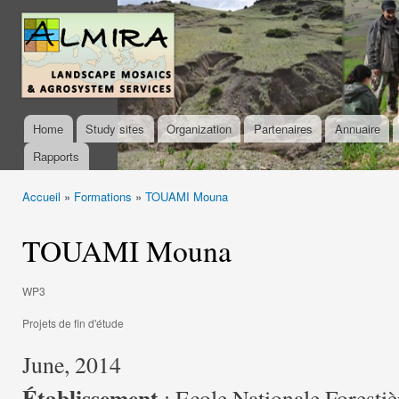
Ski
mai
almira-
con
project.org
Home
Study sites
Organization
Partenaires
Annuaire
Main menu
Rapports
Accueil
»
Formations
»
TOUAMI Mouna
You are here
TOUAMI Mouna
WP3
Projets de fin d'étude
June, 2014
Établissement
: Ecole Nationale Forestiè