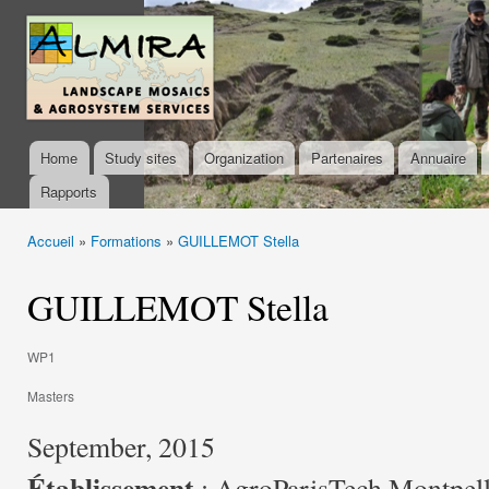
Ski
mai
almira-
con
project.org
Home
Study sites
Organization
Partenaires
Annuaire
Main menu
Rapports
Accueil
»
Formations
»
GUILLEMOT Stella
You are here
GUILLEMOT Stella
WP1
Masters
September, 2015
Établissement
: AgroParisTech Montpell