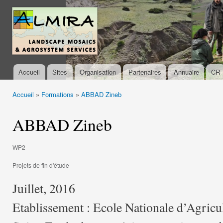
All
con
almira-
prin
project.org
Accueil
Sites
Organisation
Partenaires
Annuaire
CR
Menu principal
Accueil
»
Formations
»
ABBAD Zineb
Vous êtes ici
ABBAD Zineb
WP2
Projets de fin d'étude
Juillet, 2016
Etablissement : Ecole Nationale d’Agri