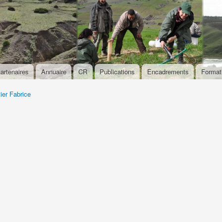
Aller au
contenu
principal
artenaires
Annuaire
CR
Publications
Encadrements
Format
ier Fabrice