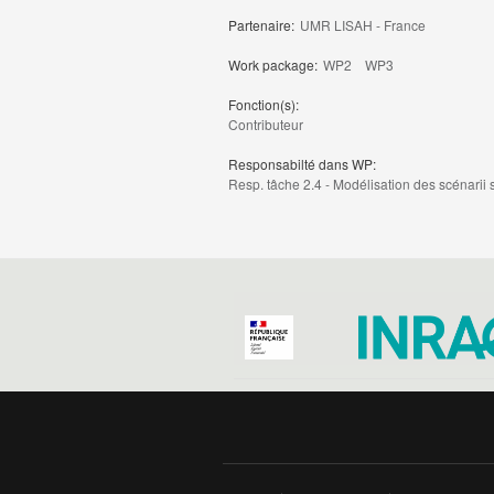
Partenaire:
UMR LISAH - France
Work package:
WP2
WP3
Fonction(s):
Contributeur
Responsabilté dans WP:
Resp. tâche 2.4 - Modélisation des scénarii 