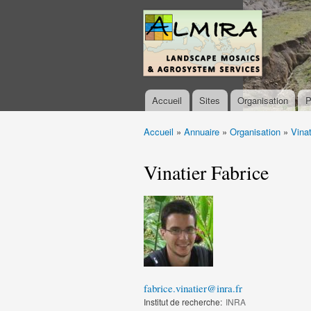
almira-
project.org
Accueil
Sites
Organisation
P
Menu principal
Accueil
»
Annuaire
»
Organisation
»
Vinat
Vous êtes ici
Vinatier Fabrice
fabrice.vinatier@inra.fr
Institut de recherche:
INRA