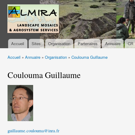
All
con
almira-
prin
project.org
Accueil
Sites
Organisation
Partenaires
Annuaire
CR
Menu principal
Accueil
»
Annuaire
»
Organisation
»
Coulouma Guillaume
Vous êtes ici
Coulouma Guillaume
guillaume.coulouma@inra.fr