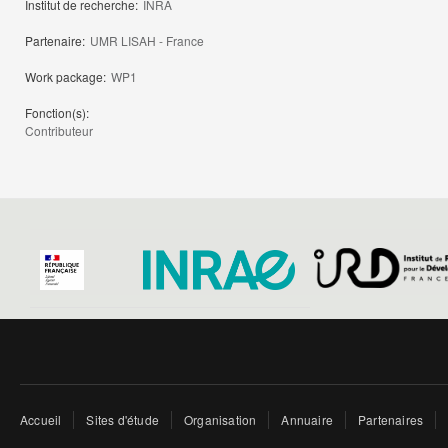
Institut de recherche:
INRA
Partenaire:
UMR LISAH - France
Work package:
WP1
Fonction(s):
Contributeur
Accueil
Sites d'étude
Organisation
Annuaire
Partenaires